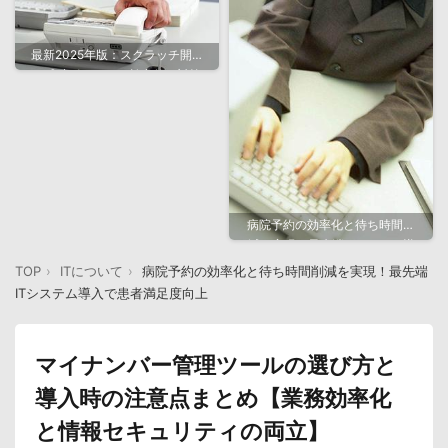
最新2025年版：スクラッチ開発
の成功ポイントと効率的な対策
法
病院予約の効率化と待ち時間削
減を実現！最先端ITシステム導
入で患者満足度向上
TOP
ITについて
病院予約の効率化と待ち時間削減を実現！最先端
ITシステム導入で患者満足度向上
マイナンバー管理ツールの選び方と
導入時の注意点まとめ【業務効率化
と情報セキュリティの両立】